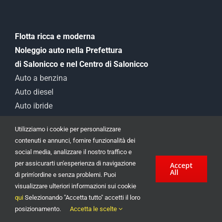
Flotta ricca e moderna
Noleggio auto nella Prefettura
di Salonicco e nel Centro di Salonicco
Auto a benzina
Auto diesel
Auto ibride
Auto elettrica
Utilizziamo i cookie per personalizzare
Furgone professionista
contenuti e annunci, fornire funzionalità dei
social media, analizzare il nostro traffico e
Domande frequenti F.A.Q
per assicurarti un'esperienza di navigazione
Accept
All
di prim'ordine e senza problemi. Puoi
Offerte Mensili
visualizzare ulteriori informazioni sui cookie
Approfittate dei vantaggi finanziari
qui
Selezionando "Accetta tutto" accetti il ​​loro
Le nostre offerte mensili
posizionamento.
Accetta le scelte