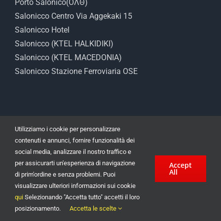
Porto Salonico(ΟΛΘ)
Salonicco Centro Via Aggekaki 15
Salonicco Hotel
Salonicco (KTEL HALKIDIKI)
Salonicco (KTEL MACEDONIA)
Salonicco Stazione Ferroviaria OSE
Utilizziamo i cookie per personalizzare
contenuti e annunci, fornire funzionalità dei
social media, analizzare il nostro traffico e
per assicurarti un'esperienza di navigazione
Accept
All
Noleggio auto a Salonicco Angelaki 15 | Noleggio auto economico a
di prim'ordine e senza problemi. Puoi
Salonicco Centro
visualizzare ulteriori informazioni sui cookie
Minivan 7 posti e 9 posti | SUV | 4x4 | Jeep | Station Wagon | © 2022 |
qui
Selezionando "Accetta tutto" accetti il ​​loro
Powered by
site-eshop.gr
posizionamento.
Accetta le scelte