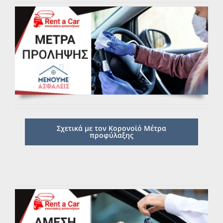
Σχετικά με τον Κορονοϊό Μέτρα
προφύλαξης