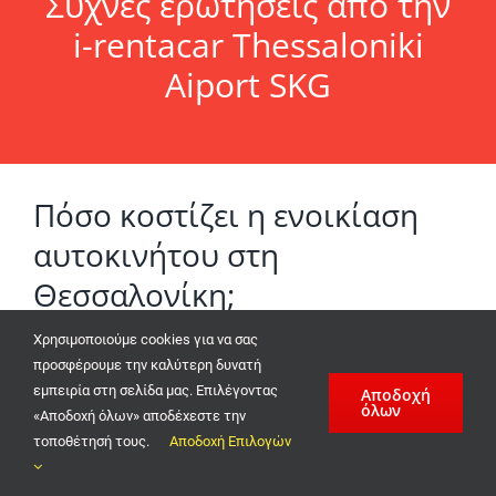
Συχνές ερωτήσεις από την
i-rentacar Thessaloniki
Aiport SKG
Πόσο κοστίζει η ενοικίαση
αυτοκινήτου στη
Θεσσαλονίκη;
Χρησιμοποιούμε cookies για να σας
Από 15€ την ημέρα για οικονομικά αυτοκίνητα.
προσφέρουμε την καλύτερη δυνατή
εμπειρία στη σελίδα μας. Επιλέγοντας
Αποδοχή
όλων
Μπορώ να παραλάβω από το
«Αποδοχή όλων» αποδέχεστε την
τοποθέτησή τους.
Αποδοχή Επιλογών
αεροδρόμιο;