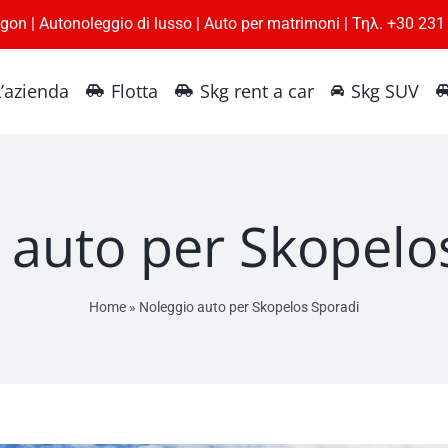
agon | Autonoleggio di lusso | Auto per matrimoni | Τηλ. +30 23
L’azienda
Flotta
Skg rent a car
Skg SUV
 auto per Skopelo
Home
»
Noleggio auto per Skopelos Sporadi