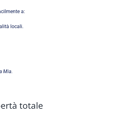
acilmente a:
lità locali.
 Mia
.
ertà totale