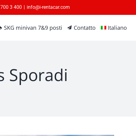
1 700 3 400
|
info@i-rentacar.com
SKG minivan 7&9 posti
Contatto
Italiano
s Sporadi