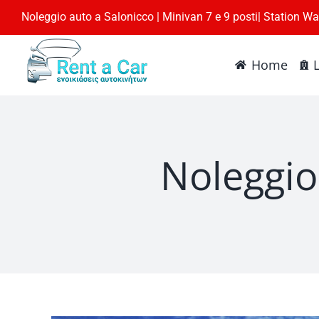
Skip
Noleggio auto a Salonicco | Minivan 7 e 9 posti| Station W
to
content
Home
Noleggio