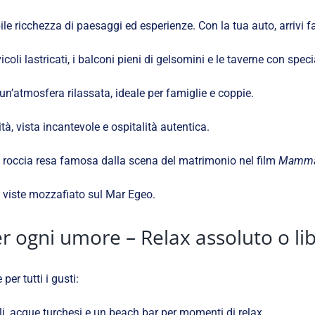
e ricchezza di paesaggi ed esperienze. Con la tua auto, arrivi f
icoli lastricati, i balconi pieni di gelsomini e le taverne con specia
’atmosfera rilassata, ideale per famiglie e coppie.
tà, vista incantevole e ospitalità autentica.
la roccia resa famosa dalla scena del matrimonio nel film
Mamma
e viste mozzafiato sul Mar Egeo.
r ogni umore – Relax assoluto o lib
per tutti i gusti:
li, acque turchesi e un beach bar per momenti di relax.