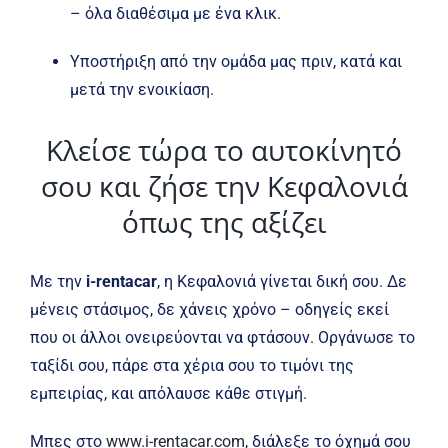
– όλα διαθέσιμα με ένα κλικ.
Υποστήριξη από την ομάδα μας πριν, κατά και
μετά την ενοικίαση.
Κλείσε τώρα το αυτοκίνητό
σου και ζήσε την Κεφαλονιά
όπως της αξίζει
Με την
i-rentacar
, η Κεφαλονιά γίνεται δική σου. Δε
μένεις στάσιμος, δε χάνεις χρόνο – οδηγείς εκεί
που οι άλλοι ονειρεύονται να φτάσουν. Οργάνωσε το
ταξίδι σου, πάρε στα χέρια σου το τιμόνι της
εμπειρίας, και απόλαυσε κάθε στιγμή.
Μπες στο
www.i-rentacar.com
, διάλεξε το όχημά σου