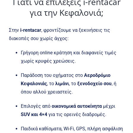
Γιατί να επιλέξεις i-rentacar
για την Κεφαλονιά;
Στην
i-rentacar
, φροντίζουμε να ξεκινήσεις τις
διακοπές σου χωρίς άγχος:
Γρήγορη online κράτηση και διαφανείς τιμές
χωρίς κρυφές χρεώσεις.
Παράδοση του οχήματος στο
Αεροδρόμιο
Κεφαλονιάς
, το
λιμάνι
, το
ξενοδοχείο σου
, ή
όπου αλλού χρειαστείς.
Επιλογές από
οικονομικά αυτοκίνητα
μέχρι
SUV και 4×4
για τις ορεινές διαδρομές.
Παιδικά καθίσματα, Wi-Fi, GPS, πλήρη ασφάλιση