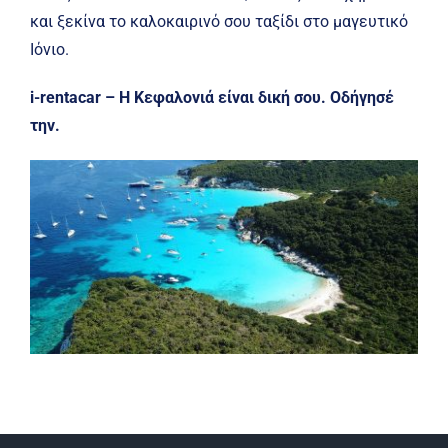
και ξεκίνα το καλοκαιρινό σου ταξίδι στο μαγευτικό
Ιόνιο.
i-rentacar – Η Κεφαλονιά είναι δική σου. Οδήγησέ
την.