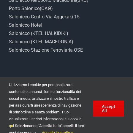
Salonicco Aeroporto Macedonia(SKG)
Porto Salonico(ΟΛΘ)
Salonicco Centro Via Aggekaki 15
Salonicco Hotel
Salonicco (KTEL HALKIDIKI)
Salonicco (KTEL MACEDONIA)
Salonicco Stazione Ferroviaria OSE
Utilizziamo i cookie per personalizzare
contenuti e annunci, fornire funzionalità dei
social media, analizzare il nostro traffico e
per assicurarti un'esperienza di navigazione
Accept
All
Noleggio auto a Salonicco Angelaki 15 | Noleggio auto economico a
di prim'ordine e senza problemi. Puoi
Salonicco Centro
visualizzare ulteriori informazioni sui cookie
Minivan 7 posti e 9 posti | SUV | 4x4 | Jeep | Station Wagon | © 2022 |
qui
Selezionando "Accetta tutto" accetti il ​​loro
Powered by
site-eshop.gr
posizionamento.
Accetta le scelte