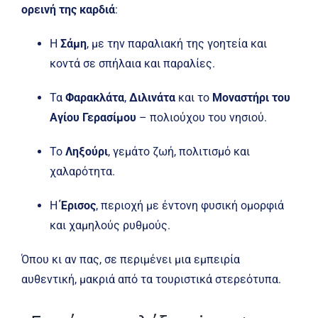
ορεινή της καρδιά
:
Η
Σάμη
, με την παραλιακή της γοητεία και
κοντά σε σπήλαια και παραλίες.
Τα
Φαρακλάτα
,
Διλινάτα
και το
Μοναστήρι του
Αγίου Γερασίμου
– πολιούχου του νησιού.
Το
Ληξούρι
, γεμάτο ζωή, πολιτισμό και
χαλαρότητα.
Η
Έρισος
, περιοχή με έντονη φυσική ομορφιά
και χαμηλούς ρυθμούς.
Όπου κι αν πας, σε περιμένει μια εμπειρία
αυθεντική, μακριά από τα τουριστικά στερεότυπα.