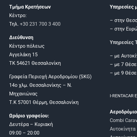
Τμήμα Κρατήσεων
Υπηρεσίες 
Κέντρο:
– στηv Θεσ
Τηλ.
+30 231 700 3 400
– στην Ευρ
Διεύθυνση
Υπηρεσίες T
Κέντρο πόλεως
Αγγελάκη 15
– με Αυτοκί
ΤΚ 54621 Θεσσαλονίκη
– με 7 Θέσ
– με 9 Θέσ
Γραφεία Περιοχή Αεροδρομίου (SKG)
14ο χλμ. Θεσσαλονίκης – Ν.
Μηχανιώνας
I-RENTACAR 
Τ.Κ 57001 Θέρμη, Θεσσαλονίκη
Αεροδρόμιο
Ωράριο γραφείου:
Combi Carav
Δευτέρα – Κυριακή
Αυτοκίνητα
09:00 – 20:00