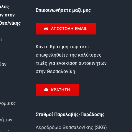
όλος
Eπικοινωνήσετε μαζί μας
ων στον
Θεσ/νίκης
ΑΠΟΣΤΟΛΗ EMAIL
α
Κάντε Κράτηση τώρα και
επωφεληθείτε της καλύτερες
τιμές για ενοικίαση αυτοκινήτων
Βαν
στην Θεσσαλονίκη
ΚΡΑΤΗΣΗ
νομικές
Σταθμοί Παραλαβής-Παράδοσης
ινήτων
Αεροδρόμιο Θεσσαλονίκης (SKG)