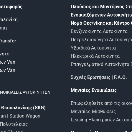
μεταφοράς
Πλούσιος και Μοντέρνος Στ
Ενοικιαζόμενων Αυτοκινήτ
σαλονίκη
Νομό Θες/νίκης και Κέντρο 
ώπη
Βενζινοκίνητα Αυτοκίνητα
Πετρελαιοκίνητα Αυτοκίνητ
ransfer
Υβριδικά Αυτοκίνητα
νητο
Ηλεκτρικά Αυτοκίνητα
εων Van
Επαγγελματικά Αυτοκίνητα 
εων Van
Συχνές Ερωτήσεις | F.A.Q.
Μηνιαίες Ενοικιάσεις
ΕΝΟΙΚΙΑΣΕΙΣ ΑΥΤΟΚΙΝΗΤΩΝ
Επωφεληθείτε από τις οικο
 Θεσσαλονίκης (SKG)
Μηνιαίες Μισθώσεις
an | Station Wagon
Leasing Ηλεκτρικών Αυτοκ
 Πολυτελείας