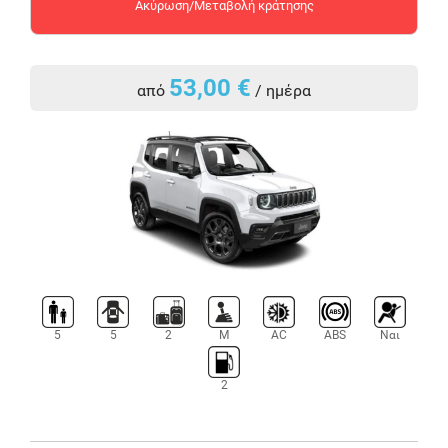
Ακύρωση/Μεταβολή κράτησης
53,00 €
από
/ ημέρα
5
5
2
M
AC
ABS
Ναι
2