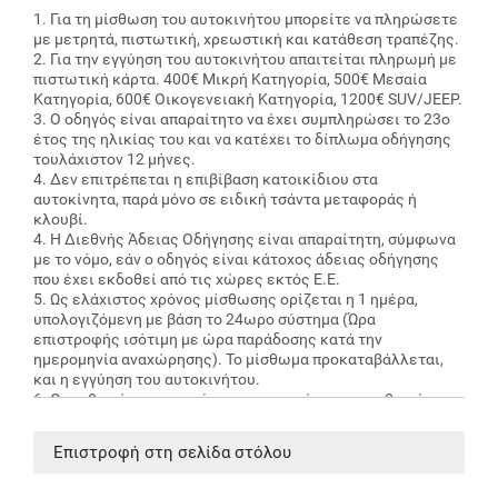
1. Για τη μίσθωση του αυτοκινήτου μπορείτε να πληρώσετε
με μετρητά, πιστωτική, χρεωστική και κατάθεση τραπέζης.
2. Για την εγγύηση του αυτοκινήτου απαιτείται πληρωμή με
πιστωτική κάρτα. 400€ Μικρή Κατηγορία, 500€ Μεσαία
Κατηγορία, 600€ Οικογενειακή Κατηγορία, 1200€ SUV/JEEP.
3. Ο οδηγός είναι απαραίτητο να έχει συμπληρώσει το 23ο
έτος της ηλικίας του και να κατέχει το δίπλωμα οδήγησης
τουλάχιστον 12 μήνες.
4. Δεν επιτρέπεται η επιβίβαση κατοικίδιου στα
αυτοκίνητα, παρά μόνο σε ειδική τσάντα μεταφοράς ή
κλουβί.
4. Η Διεθνής Άδειας Οδήγησης είναι απαραίτητη, σύμφωνα
με το νόμο, εάν ο οδηγός είναι κάτοχος άδειας οδήγησης
που έχει εκδοθεί από τις χώρες εκτός Ε.Ε.
5. Ως ελάχιστος χρόνος μίσθωσης ορίζεται η 1 ημέρα,
υπολογιζόμενη με βάση το 24ωρο σύστημα (Ώρα
επιστροφής ισότιμη με ώρα παράδοσης κατά την
ημερομηνία αναχώρησης). Το μίσθωμα προκαταβάλλεται,
και η εγγύηση του αυτοκινήτου.
6. Ο μισθωτής υποχρεούται να επιστρέψει το μισθωμένο
όχημα σε εκπρόσωπο της εταιρείας κατά την αναγραφόμενη
στο μισθωτήριο ημερομηνία, ώρα (max. +30 λεπτά) και
Επιστροφή στη σελίδα στόλου
τοποθεσία. Οποιαδήποτε τροποποίηση (παράταση ή μείωση)
απαιτεί την έγγραφη συγκατάθεση του εκμισθωτή.